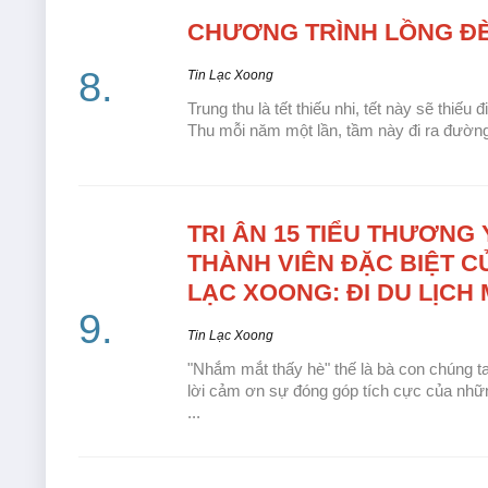
CHƯƠNG TRÌNH
LỒNG ĐÈ
Tin Lạc Xoong
Trung thu là tết thiếu nhi, tết này sẽ thiếu
Thu mỗi năm một lần, tầm này đi ra đường l
TRI ÂN
15 TIỂU THƯƠNG 
THÀNH VIÊN ĐẶC BIỆT C
LẠC XOONG: ĐI DU LỊCH 
Tin Lạc Xoong
"Nhắm mắt thấy hè" thế là bà con chúng ta l
lời cảm ơn sự đóng góp tích cực của nh
...