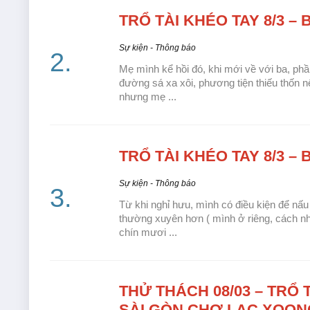
TRỔ TÀI
KHÉO TAY 8/3 –
Sự kiện - Thông báo
Mẹ mình kể hồi đó, khi mới về với ba, ph
đường sá xa xôi, phương tiện thiếu thốn n
nhưng mẹ ...
TRỔ TÀI
KHÉO TAY 8/3 –
Sự kiện - Thông báo
Từ khi nghỉ hưu, mình có điều kiện để n
thường xuyên hơn ( mình ở riêng, cách n
chín mươi ...
THỬ THÁCH
08/03 – TRỔ
SÀI GÒN CHỢ LẠC XOON