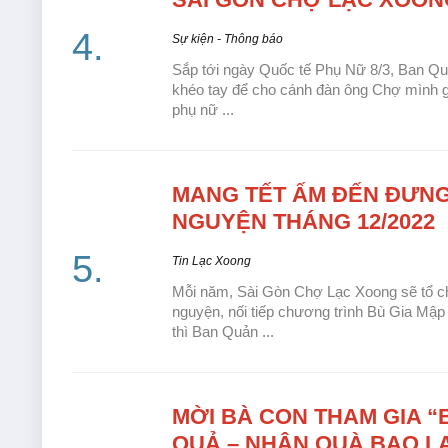
Sự kiện - Thông báo
Sắp tới ngày Quốc tế Phụ Nữ 8/3, Ban Quản
khéo tay để cho cánh đàn ông Chợ mình g
phụ nữ ...
MANG TẾT
ẤM ĐẾN ĐƯNG 
NGUYỆN THÁNG 12/2022
Tin Lạc Xoong
Mỗi năm, Sài Gòn Chợ Lạc Xoong sẽ tổ ch
nguyện, nối tiếp chương trình Bù Gia Mập 
thì Ban Quản ...
MỜI BÀ
CON THAM GIA “
QUẢ – NHẬN QUÀ BAO L