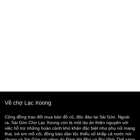
Về chợ Lạc Xoong
Cộng đồng trao đổi mua bán đồ cũ, độc đáo tại Sài Gòn. Ngoài
ra, Sài Gòn Chợ Lạc Xoong còn là một dự án thiện nguyện với
việc hỗ trợ những hoàn cảnh khó khăn đặc biệt như phụ nữ mang
thai, trẻ em mồ côi, đồng bào dân tộc thiểu số khắp cả nước nói
chung và Sài Gòn nói riêng do Đàm Hà Phú và Bùi Vĩnh Thế sáng