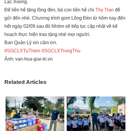
Lạc Xoong.
Để liên hệ tặng lồng đèn, bà con liên hệ chị
Thy Tran
để
gửi đến nhé. Chương trình gom Lồng Đèn từ hôm nay đến
hết ngày 02/09 sau đó Nhóm sẽ tiếp tục cập nhật về kế
hoạch thực hiện trao tặng nhé mọi người.
Ban Quản Lý xin cảm ơn.
#SGCLXTuThien
#SGCLXTrungThu
Ảnh: van-hoa-giai-tri.vn
Related Articles