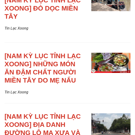
[NAM KỲ
LỤC TỈNH LẠC
XOONG] ĐÒ DỌC MIỀN
TÂY
Tin Lạc Xoong
[NAM KỲ
LỤC TỈNH LẠC
XOONG] NHỮNG MÓN
ĂN ĐẬM CHẤT NGƯỜI
MIỀN TÂY DO MẸ NẤU
Tin Lạc Xoong
[NAM KỲ
LỤC TỈNH LẠC
XOONG] ĐỊA DANH
ĐƯỜNG LỘ MA XƯA VÀ