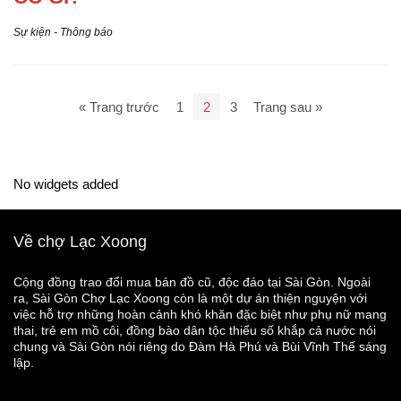
Sự kiện - Thông báo
« Trang trước
1
2
3
Trang sau »
No widgets added
Về chợ Lạc Xoong
Cộng đồng trao đổi mua bán đồ cũ, độc đáo tại Sài Gòn. Ngoài
ra, Sài Gòn Chợ Lạc Xoong còn là một dự án thiện nguyện với
việc hỗ trợ những hoàn cảnh khó khăn đặc biệt như phụ nữ mang
thai, trẻ em mồ côi, đồng bào dân tộc thiểu số khắp cả nước nói
chung và Sài Gòn nói riêng do Đàm Hà Phú và Bùi Vĩnh Thế sáng
lập.