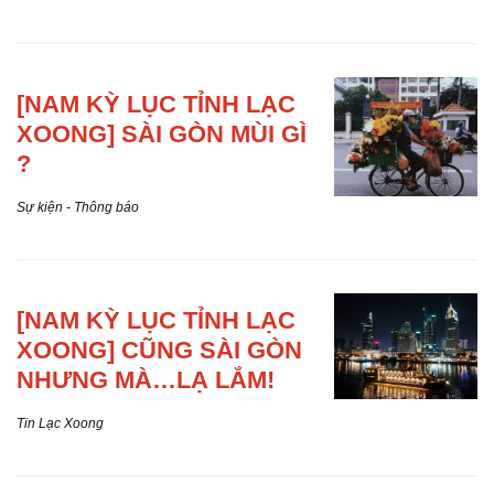
[NAM KỲ
LỤC TỈNH LẠC
XOONG] SÀI GÒN MÙI GÌ
?
Sự kiện - Thông báo
[NAM KỲ
LỤC TỈNH LẠC
XOONG] CŨNG SÀI GÒN
NHƯNG MÀ…LẠ LẮM!
Tin Lạc Xoong