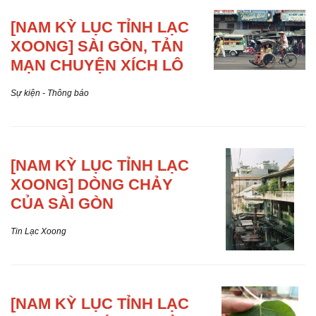
[NAM KỲ
LỤC TỈNH LẠC
XOONG] SÀI GÒN, TẢN
MẠN CHUYỆN XÍCH LÔ
Sự kiện - Thông báo
[NAM KỲ
LỤC TỈNH LẠC
XOONG] DÒNG CHẢY
CỦA SÀI GÒN
Tin Lạc Xoong
[NAM KỲ
LỤC TỈNH LẠC