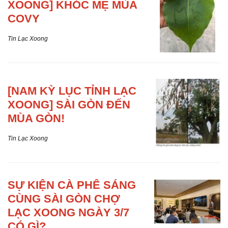
XOONG] KHÓC MẸ MÙA
COVY
Tin Lạc Xoong
[NAM KỲ
LỤC TỈNH LẠC
XOONG] SÀI GÒN ĐẾN
MÙA GÒN!
Tin Lạc Xoong
SỰ KIỆN
CÀ PHÊ SÁNG
CÙNG SÀI GÒN CHỢ
LẠC XOONG NGÀY 3/7
CÓ GÌ?