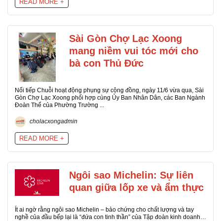
READ MORE +
Sài Gòn Chợ Lạc Xoong
mang niềm vui tóc mới cho
bà con Thủ Đức
Nối tiếp Chuỗi hoạt động phụng sự cộng đồng, ngày 11/6 vừa qua, Sài
Gòn Chợ Lạc Xoong phối hợp cùng Ủy Ban Nhân Dân, các Ban Ngành
Đoàn Thể của Phường Trường ...
cholacxongadmin
READ MORE +
Ngôi sao Michelin: Sự liên
quan giữa lốp xe và ẩm thực
Ít ai ngờ rằng ngôi sao Michelin – bảo chứng cho chất lượng và tay
nghề của đầu bếp lại là “đứa con tinh thần” của Tập đoàn kinh doanh…