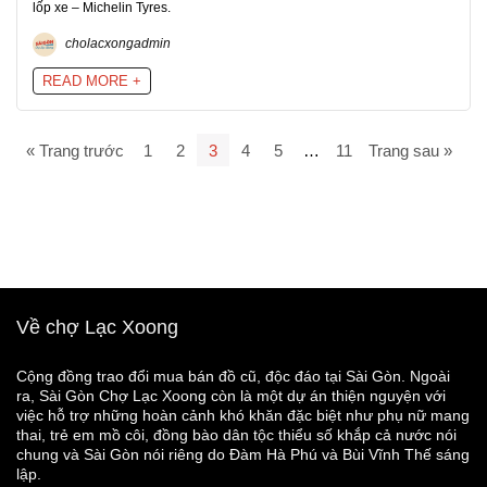
lốp xe – Michelin Tyres.
cholacxongadmin
READ MORE +
« Trang trước
1
2
3
4
5
…
11
Trang sau »
Về chợ Lạc Xoong
Cộng đồng trao đổi mua bán đồ cũ, độc đáo tại Sài Gòn. Ngoài
ra, Sài Gòn Chợ Lạc Xoong còn là một dự án thiện nguyện với
việc hỗ trợ những hoàn cảnh khó khăn đặc biệt như phụ nữ mang
thai, trẻ em mồ côi, đồng bào dân tộc thiểu số khắp cả nước nói
chung và Sài Gòn nói riêng do Đàm Hà Phú và Bùi Vĩnh Thế sáng
lập.