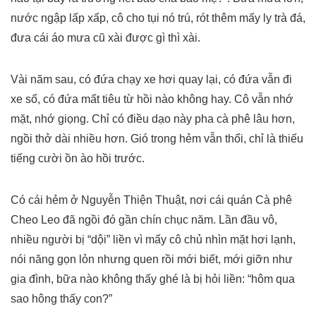
nước ngập lấp xấp, cô cho tụi nó trú, rót thêm mấy ly trà đá,
đưa cái áo mưa cũ xài được gì thì xài.
Vài năm sau, có đứa chạy xe hơi quay lại, có đứa vẫn đi
xe số, có đứa mất tiêu từ hồi nào không hay. Cô vẫn nhớ
mặt, nhớ giọng. Chỉ có điều dạo này pha cà phê lâu hơn,
ngồi thở dài nhiều hơn. Gió trong hẻm vẫn thổi, chỉ là thiếu
tiếng cười ồn ào hồi trước.
Có cái hẻm ở Nguyễn Thiện Thuật, nơi cái quán Cà phê
Cheo Leo đã ngồi đó gần chín chục năm. Lần đầu vô,
nhiều người bị “dội” liền vì mấy cô chủ nhìn mặt hơi lạnh,
nói năng gọn lỏn nhưng quen rồi mới biết, mới giỡn như
gia đình, bữa nào không thấy ghé là bị hỏi liền: “hôm qua
sao hông thấy con?”