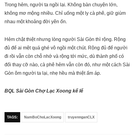
Trong hẻm, người ta ngồi lại. Không bàn chuyện lớn,
không mơ mộng nhiều. Chỉ uống một ly cà phê, giữ giùm
nhau một khoảng đời yên ổn.
Hẻm chật thiệt nhưng lòng người Sài Gòn thì rộng. Rộng
đủ để ai mệt quá ghé vô ngồi một chút. Rộng đủ để người
đi rồi vẫn còn chỗ nhớ và rộng tới mức, dù thành phố có
đổi thay cỡ nào, cà phê hẻm vẫn còn đó, như một cách Sài
Gòn ôm người ta lại, nhẹ hều mà thiệt ấm áp.
BQL Sài Gòn Chợ Lạc Xoong kể lể
TAGS:
NamBoChoLacXoong
truyennganCLX