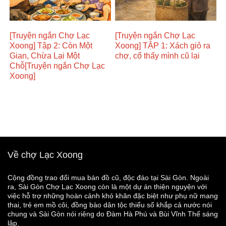
[Truyện ngắn Chợ Lạc
[Truyện ngắn Chợ Lạc
Xoong] Tập 2: Còn Một
Xoong] TẬP 1: Xách giỏ ra
Gian, Chừa Lại Một
chợ, cổ thấy mình cũ lại
Chỗ[Truyện ngắn Chợ Lạc
Xoong]
Về chợ Lạc Xoong
Cộng đồng trao đổi mua bán đồ cũ, độc đáo tại Sài Gòn. Ngoài
ra, Sài Gòn Chợ Lạc Xoong còn là một dự án thiện nguyện với
việc hỗ trợ những hoàn cảnh khó khăn đặc biệt như phụ nữ mang
thai, trẻ em mồ côi, đồng bào dân tộc thiểu số khắp cả nước nói
chung và Sài Gòn nói riêng do Đàm Hà Phú và Bùi Vĩnh Thế sáng
lập.