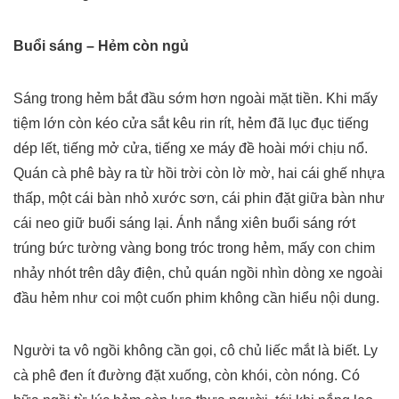
Buổi sáng – Hẻm còn ngủ
Sáng trong hẻm bắt đầu sớm hơn ngoài mặt tiền. Khi mấy
tiệm lớn còn kéo cửa sắt kêu rin rít, hẻm đã lục đục tiếng
dép lết, tiếng mở cửa, tiếng xe máy đề hoài mới chịu nổ.
Quán cà phê bày ra từ hồi trời còn lờ mờ, hai cái ghế nhựa
thấp, một cái bàn nhỏ xước sơn, cái phin đặt giữa bàn như
cái neo giữ buổi sáng lại. Ánh nắng xiên buổi sáng rớt
trúng bức tường vàng bong tróc trong hẻm, mấy con chim
nhảy nhót trên dây điện, chủ quán ngồi nhìn dòng xe ngoài
đầu hẻm như coi một cuốn phim không cần hiểu nội dung.
Người ta vô ngồi không cần gọi, cô chủ liếc mắt là biết. Ly
cà phê đen ít đường đặt xuống, còn khói, còn nóng. Có