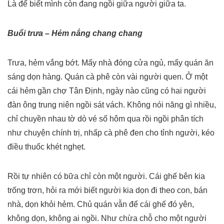
Là để biết mình còn đang ngồi giữa người giữa ta.
Buổi trưa – Hẻm nắng chang chang
Trưa, hẻm vắng bớt. Mấy nhà đóng cửa ngủ, mấy quán ăn
sáng dọn hàng. Quán cà phê còn vài người quen. Ở một
cái hẻm gần chợ Tân Định, ngày nào cũng có hai người
đàn ông trung niên ngồi sát vách. Không nói năng gì nhiều,
chỉ chuyền nhau tờ dò vé số hôm qua rồi ngồi phân tích
như chuyện chính trị, nhấp cà phê đen cho tỉnh người, kéo
điều thuốc khét nghẹt.
Rồi tự nhiên có bữa chỉ còn một người. Cái ghế bên kia
trống trơn, hỏi ra mới biết người kia dọn đi theo con, bán
nhà, dọn khỏi hẻm. Chủ quán vẫn để cái ghế đó yên,
không dọn, không ai ngồi. Như chừa chỗ cho một người