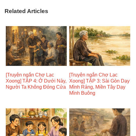
Related Articles
[Truyện ngắn Chợ Lạc
[Truyện ngắn Chợ Lạc
Xoong] TẬP 4: Ở Dưới Này,
Xoong] TẬP 3: Sài Gòn Dạy
Người Ta Không Đóng Cửa
Mình Ráng, Miền Tây Dạy
Mình Buông