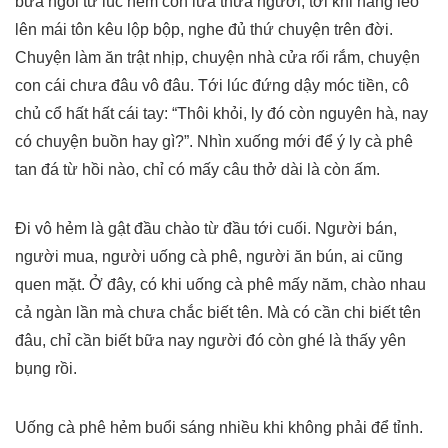
bữa ngồi từ lúc hẻm còn lưa thưa người, tới khi nắng leo
lên mái tôn kêu lộp bộp, nghe đủ thứ chuyện trên đời.
Chuyện làm ăn trật nhịp, chuyện nhà cửa rối rắm, chuyện
con cái chưa đâu vô đâu. Tới lúc đứng dậy móc tiền, cô
chủ cổ hất hất cái tay: “Thôi khỏi, ly đó còn nguyên hà, nay
có chuyện buồn hay gì?”. Nhìn xuống mới để ý ly cà phê
tan đá từ hồi nào, chỉ có mấy câu thở dài là còn ấm.
Đi vô hẻm là gật đầu chào từ đầu tới cuối. Người bán,
người mua, người uống cà phê, người ăn bún, ai cũng
quen mặt. Ở đây, có khi uống cà phê mấy năm, chào nhau
cả ngàn lần mà chưa chắc biết tên. Mà có cần chi biết tên
đâu, chỉ cần biết bữa nay người đó còn ghé là thấy yên
bụng rồi.
Uống cà phê hẻm buổi sáng nhiều khi không phải để tỉnh.