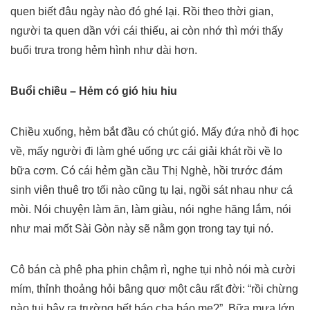
quen biết đâu ngày nào đó ghé lại. Rồi theo thời gian,
người ta quen dần với cái thiếu, ai còn nhớ thì mới thấy
buổi trưa trong hẻm hình như dài hơn.
Buổi chiều – Hẻm có gió hiu hiu
Chiều xuống, hẻm bắt đầu có chút gió. Mấy đứa nhỏ đi học
về, mấy người đi làm ghé uống ực cái giải khát rồi về lo
bữa cơm. Có cái hẻm gần cầu Thị Nghè, hồi trước đám
sinh viên thuê trọ tối nào cũng tụ lại, ngồi sát nhau như cá
mòi. Nói chuyện làm ăn, làm giàu, nói nghe hăng lắm, nói
như mai mốt Sài Gòn này sẽ nằm gọn trong tay tụi nó.
Cô bán cà phê pha phin chậm rì, nghe tụi nhỏ nói mà cười
mím, thỉnh thoảng hỏi bâng quơ một câu rất đời: “rồi chừng
nào tụi bây ra trường hết báo cha báo mẹ?”. Bữa mưa lớn,