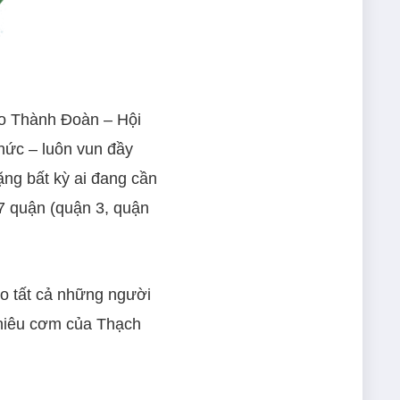
do Thành Đoàn – Hội
hức – luôn vun đầy
ặng bất kỳ ai đang cần
7 quận (quận 3, quận
ho tất cả những người
 niêu cơm của Thạch