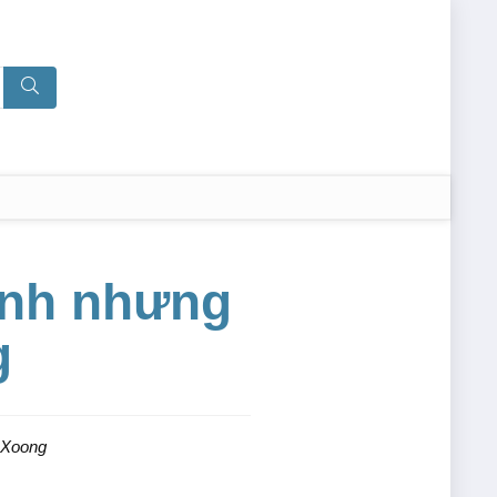
ệnh nhưng
g
 Xoong