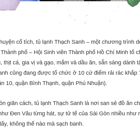
huyện cổ tích, tủ lạnh Thạch Sanh – một chương trình 
, Thành phố – Hội Sinh viên Thành phố Hồ Chí Minh tổ c
 thịt cá, gia vị và gạo, mắm và dầu ăn, sẵn sàng dành t
anh cũng đang được tổ chức ở 10 cứ điểm rải rác khắp 
uận 10, quận Bình Thạnh, quận Phú Nhuận).
òn giãn cách, tủ lạnh Thạch Sanh là nơi san sẻ đồ ăn c
như Đen Vâu từng hát, sự tử tế của Sài Gòn nhiều như
lấy, không thể nào mà sạch banh.