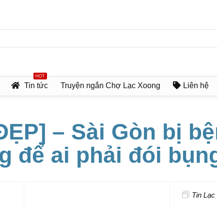
HOT
Tin tức
Truyện ngắn Chợ Lạc Xoong
Liên hệ
ĐẸP] – Sài Gòn bị b
g để ai phải đói bụn
Tin Lạc