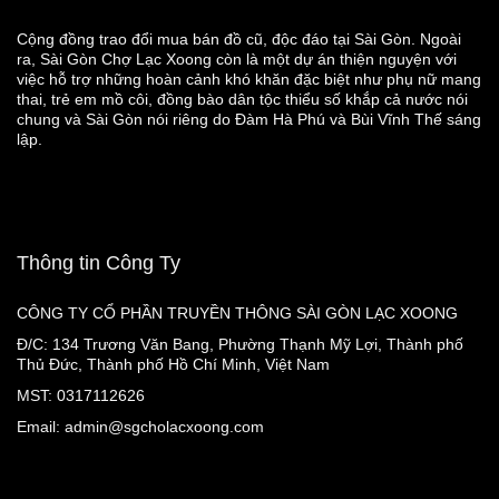
Cộng đồng trao đổi mua bán đồ cũ, độc đáo tại Sài Gòn. Ngoài
ra, Sài Gòn Chợ Lạc Xoong còn là một dự án thiện nguyện với
việc hỗ trợ những hoàn cảnh khó khăn đặc biệt như phụ nữ mang
thai, trẻ em mồ côi, đồng bào dân tộc thiểu số khắp cả nước nói
chung và Sài Gòn nói riêng do Đàm Hà Phú và Bùi Vĩnh Thế sáng
lập.
Thông tin Công Ty
CÔNG TY CỔ PHẦN TRUYỀN THÔNG SÀI GÒN LẠC XOONG
Đ/C: 134 Trương Văn Bang, Phường Thạnh Mỹ Lợi, Thành phố
Thủ Đức, Thành phố Hồ Chí Minh, Việt Nam
MST: 0317112626
Email: admin@sgcholacxoong.com