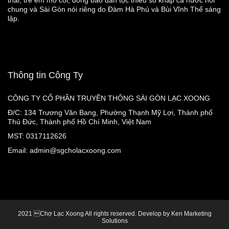
thai, trẻ em mồ côi, đồng bào dân tộc thiểu số khắp cả nước nói
chung và Sài Gòn nói riêng do Đàm Hà Phú và Bùi Vĩnh Thế sáng
lập.
Thông tin Công Ty
CÔNG TY CỔ PHẦN TRUYỀN THÔNG SÀI GÒN LẠC XOONG
Đ/C: 134 Trương Văn Bang, Phường Thạnh Mỹ Lợi, Thành phố
Thủ Đức, Thành phố Hồ Chí Minh, Việt Nam
MST: 0317112626
Email: admin@sgcholacxoong.com
2021 Chợ Lạc Xoong All rights reserved. Develop by Ken Marketing
Solutions