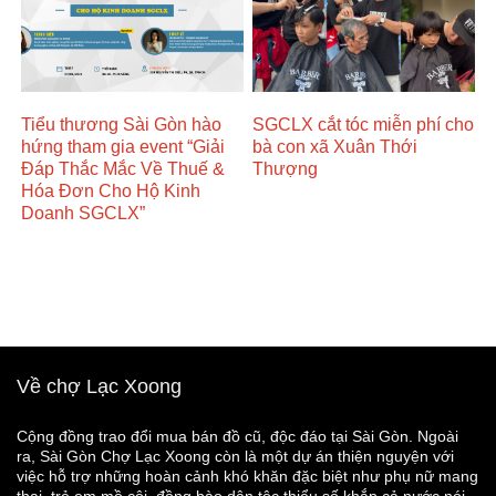
Tiểu thương Sài Gòn hào
SGCLX cắt tóc miễn phí cho
hứng tham gia event “Giải
bà con xã Xuân Thới
Đáp Thắc Mắc Về Thuế &
Thượng
Hóa Đơn Cho Hộ Kinh
Doanh SGCLX”
Về chợ Lạc Xoong
Cộng đồng trao đổi mua bán đồ cũ, độc đáo tại Sài Gòn. Ngoài
ra, Sài Gòn Chợ Lạc Xoong còn là một dự án thiện nguyện với
việc hỗ trợ những hoàn cảnh khó khăn đặc biệt như phụ nữ mang