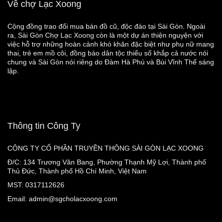
Về chợ Lạc Xoong
Cộng đồng trao đổi mua bán đồ cũ, độc đáo tại Sài Gòn. Ngoài
ra, Sài Gòn Chợ Lạc Xoong còn là một dự án thiện nguyện với
việc hỗ trợ những hoàn cảnh khó khăn đặc biệt như phụ nữ mang
thai, trẻ em mồ côi, đồng bào dân tộc thiểu số khắp cả nước nói
chung và Sài Gòn nói riêng do Đàm Hà Phú và Bùi Vĩnh Thế sáng
lập.
Thông tin Công Ty
CÔNG TY CỔ PHẦN TRUYỀN THÔNG SÀI GÒN LẠC XOONG
Đ/C: 134 Trương Văn Bang, Phường Thạnh Mỹ Lợi, Thành phố
Thủ Đức, Thành phố Hồ Chí Minh, Việt Nam
MST: 0317112626
Email: admin@sgcholacxoong.com